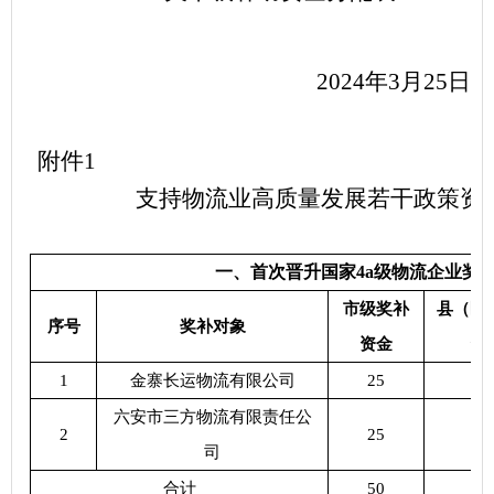
2024年3月25日
附件
1
支持物流业高质量发展若干政策资
一、首次晋升国家
4a级物流企业奖
市级奖补
县（区
序号
奖补对象
资金
资
1
金寨长运物流有限公司
25
2
六安市三方物流有限责任公
2
25
2
司
合计
50
5