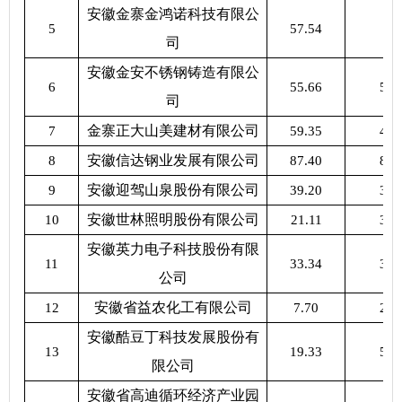
安徽金寨金鸿诺科技有限公
5
57.54
0
司
安徽金安不锈钢铸造有限公
6
55.66
55.
司
金寨正大山美建材有限公司
7
59.35
43.
安徽信达钢业发展有限公司
8
87.40
87.
安徽迎驾山泉股份有限公司
9
39.20
39.
安徽世林照明股份有限公司
10
21.11
34.
安徽英力电子科技股份有限
11
33.34
34.
公司
安徽省益农化工有限公司
12
7.70
25.
安徽酷豆丁科技发展股份有
13
19.33
50.
限公司
安徽省高迪循环经济产业园