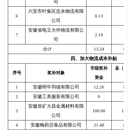
司
六安市叶集区忠永物流有限
6
0.13
0.
公司
安徽省电立大件物流有限公
7
2.10
2.
司
合计
13.24
13.
四、加大物流成本补贴
市级奖补
县（区
序号
奖补对象
资金
资
安徽明牛羽绒有限公司
1
12.26
17.
安徽工美服装有限公司
2
0
11.
安徽首矿大昌金属材料有限
3
100.00
100
公司
安徽梅莉莎食品有限公司
4
21.48
18.