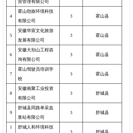
营管理有限公司
霍山劲旅环境科技
4
3
霍山县
有限公司
安徽华宸文化旅游
5
3
霍山县
发展有限公司
安徽大别山工程咨
6
3
霍山县
询有限公司
霍山驾驶员培训学
7
3
霍山县
校
安徽南聚工业投资
8
3
舒城县
有限公司
舒城县同路单采血
9
3
舒城县
浆站有限公司
1
舒城人和环境科技
3
舒城县