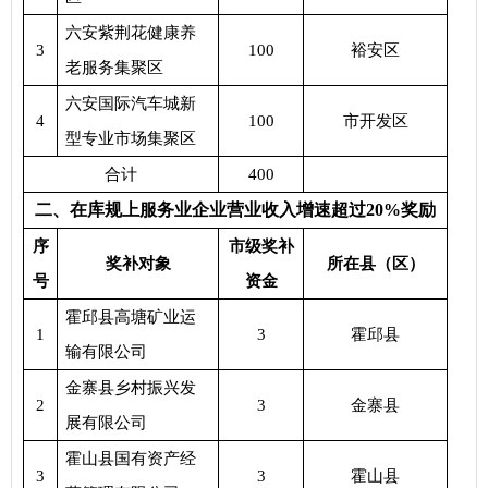
六安紫荆花健康养
3
100
裕安区
老服务集聚区
六安国际汽车城新
4
100
市开发区
型专业市场集聚区
合计
400
二、在库规上服务业企业营业收入增速超过
20%奖励
序
市级奖补
奖补对象
所在县（区）
号
资金
霍邱县高塘矿业运
1
3
霍邱县
输有限公司
金寨县乡村振兴发
2
3
金寨县
展有限公司
霍山县国有资产经
3
3
霍山县