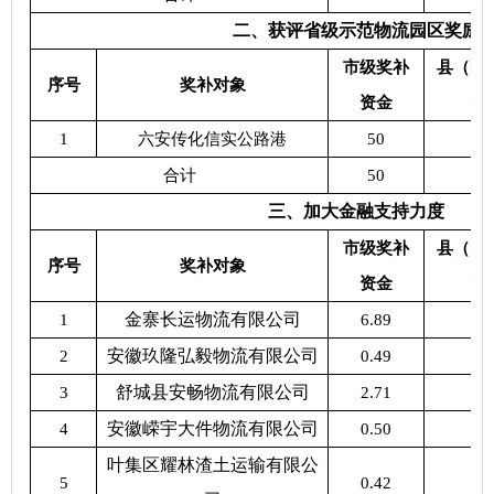
二、获评省级示范物流园区奖励
市级奖补
县（区
序号
奖补对象
资金
资
1
六安传化信实公路港
50
5
合计
50
5
三、加大金融支持力度
市级奖补
县（区
序号
奖补对象
资金
资
金寨长运物流有限公司
1
6.89
6.
安徽玖隆弘毅物流有限公司
2
0.49
0.
舒城县安畅物流有限公司
3
2.71
2.
安徽嵘宇大件物流有限公司
4
0.50
0.
叶集区耀林渣土运输有限公
5
0.42
0.