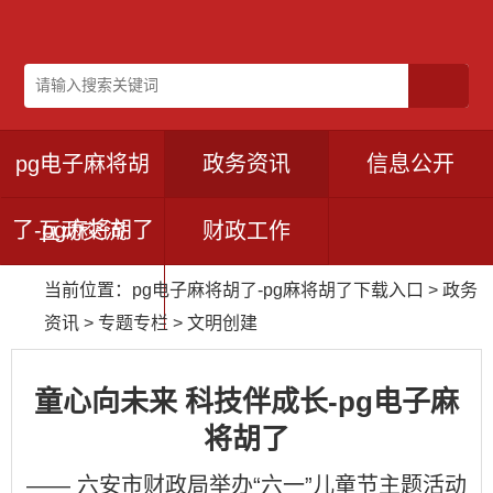
pg电子麻将胡
政务资讯
信息公开
了-pg麻将胡了
互动交流
财政工作
当前位置：
pg电子麻将胡了-pg麻将胡了下载入口
>
政务
下载入口
资讯
>
专题专栏
>
文明创建
童心向未来 科技伴成长-pg电子麻
将胡了
—— 六安市财政局举办“六一”儿童节主题活动