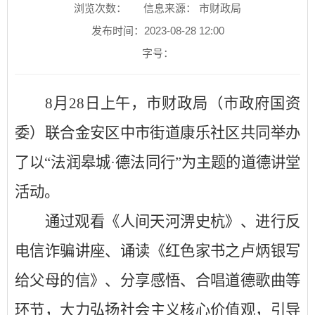
浏览次数：
信息来源： 市财政局
发布时间：2023-08-28 12:00
字号：
8
月
2
8
日
上午
，
市财政局（市政府国资
委）联合金安区中市街道康乐社区共同
举办
了以
“法润皋城·德法同行”为主题的道德讲堂
活动。
通过
观看
《人间天河淠史杭》
、
进行
反
电
信诈骗
讲座、
诵读
《红色家书之卢炳银写
给父母的信》
、
分享感悟
、
合唱道德歌曲
等
环节
，
大力弘扬社会主义核心价值观，
引导