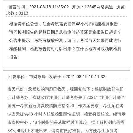
留言时间：2021-08-18 11:35:02
来源：12345网络渠道
浏览
次数：3113
根据贵单位公告，注会考试需要提供48小时内核酸检测报告，
请问检测报告的起算日期是从检测时起算还是拿报告日起算？
公告中提示，考场有核酸检测，请问，考试当天如果再此进行
核酸检测，检测报告何时可以出来？在什么地方可以领取检测
报告。
回复单位：市财政局
发表于：2021-08-19 10:11:32
市民您好！您反映的问题已收悉，现回复如下：根据财政部注册
会计师考办、省财政厅注册会计师考办关于2021年注册会计师全
国统一考试新冠肺炎疫情防控指引和工作方案要求，考生须在考
试当天提供48 小时内核酸检测阴性证明，接受身份核验。经请示
市疾控中心，48小时指的是从取样时间算起，据了解检测结果需
5个小时以上才能出来，请提前做好准备。为方便考生服务考