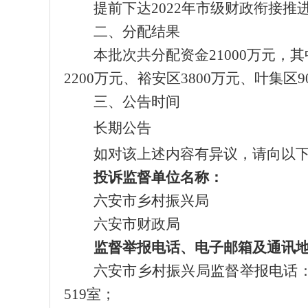
提前下达
2022
年
市级财政衔接推
二、分配结果
本批次共分配资金
21000
万元，
其
2200
万元、裕安区
3800
万元、叶集区
9
三、
公告时间
长期公告
如对该上述内容有异议，请向以
投诉监督单位名称：
六安市乡村振兴
局
六安市
财政局
监督举报电话、电子邮箱及通讯
六安市乡村振兴局
监督举报电话
519室；