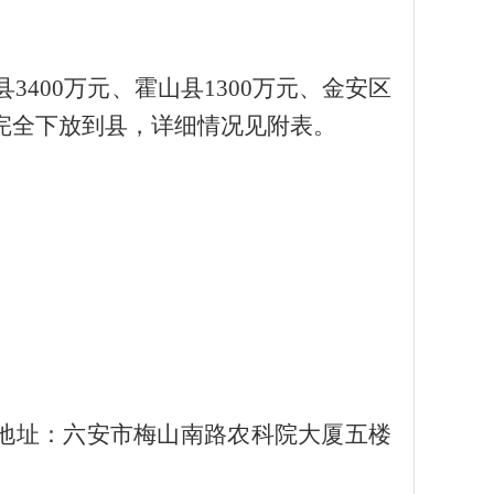
县
3400
万元、霍山县
1300
万元、金安区
完全下放到县，
详细情况见附表。
地址：六安市梅山南路农科院大厦五楼