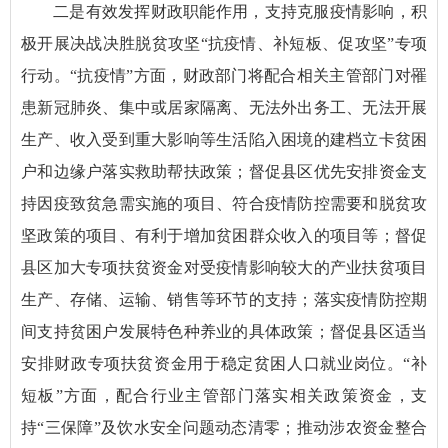
二是有效发挥财政职能作用，支持克服疫情影响，积
极开展决战决胜脱贫攻坚“抗疫情、补短板、促攻坚”专项
行动。“抗疫情”方面，财政部门将配合相关主管部门对罹
患新冠肺炎、集中或居家隔离、无法外出务工、无法开展
生产、收入受到重大影响等生活陷入困境的建档立卡贫困
户和边缘户落实救助帮扶政策；督促县区优先安排资金支
持因疫致贫急需实施的项目、符合疫情防控需要和脱贫攻
坚政策的项目、有利于增加贫困群众收入的项目等；督促
县区加大专项扶贫资金对受疫情影响较大的产业扶贫项目
生产、存储、运输、销售等环节的支持；落实疫情防控期
间支持贫困户发展特色种养业的具体政策；督促县区适当
安排财政专项扶贫资金用于稳定贫困人口就业岗位。“补
短板”方面，配合行业主管部门落实相关政策资金，支
持“三保障”及饮水安全问题动态清零；推动涉农资金整合