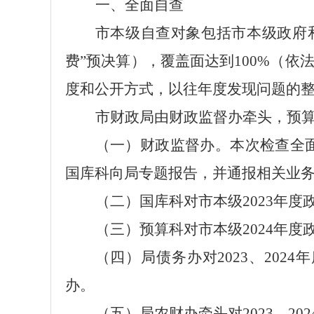
一、全面自查
市本级自查对象包括市本级政府
费”预决算），覆盖面达到100%（
度和公开方式，以往年度发现问题的
市财政局由财政监督办牵头，预
（一）财政监督办。本次检查全
国库科向局专题报告，并通报相关业
（二）国库科对市本级
202
3
年度
（三）预算科对市本级
202
4
年度
（四）局债务办对
202
3
、
202
4
年
办。
（五）局农财办牵头对
202
3
、
202