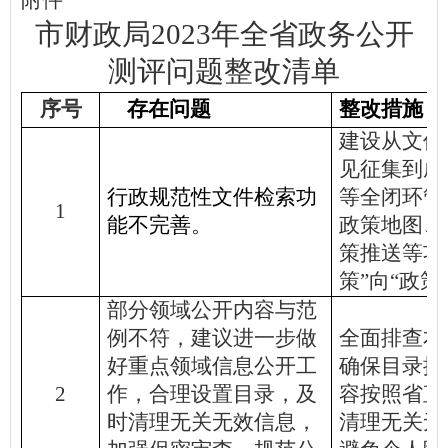
附件
市财政局
2023年全省政务公开
测评问题整改清单
序号
存在问题
整改措施
建设从文件
见征集到成
行政规范性文件检索功
等全闭环管
1
能不完
善。
政策地图、
策推送等功
策”向“政策
部分领域公开内容与范
例不符，建议进一步做
全面排查本
好重点领域信息公开工
确保目录按
2
作，合理设置目录，及
容按照省直
时清理无关无效信息，
清理无关无