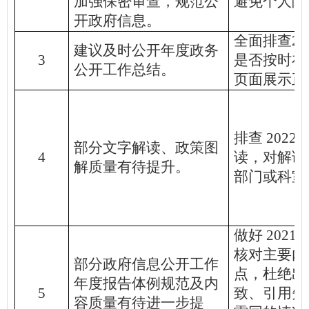
加强保密审查，规范公
避免个人隐
开政府信息。
全面排查
2
建议及时公开年度政务
3
是否按时在
公开工作总结。
页面展示正
排查
202
部分文字解读、政策图
4
读，对解读
解质量有待提升。
部门或科室
做好
202
核对主要内
部分政府信息公开工作
点，杜绝出
年度报告体例规范及内
5
致、引用失
容质量有待进一步提