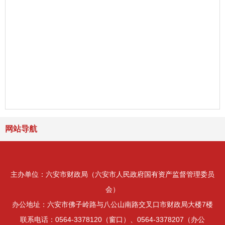
网站导航
主办单位：六安市财政局（六安市人民政府国有资产监督管理委员
会）
办公地址：六安市佛子岭路与八公山南路交叉口市财政局大楼7楼
联系电话：0564-3378120（窗口）、0564-3378207（办公