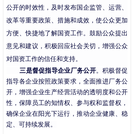
公开的
时
效性，
及时发布国
企
监管
、
运营
、
改革等
重要政策、措施和成效
，
使公众更加
方便
、
快捷地了解
国资工作
。鼓励公众提出
意见和建议
，
积极回应社会关切，增强公众
对国资工作的信任和支持。
三是督促指导企业厂务公开
。
积极督促
指导各企业按照政策要求，全面推进厂务公
开，
增强
企业生产经营活动的透明度和公开
性
，
保障员工的知情权、参与权和监督权
，
确保企业在阳光下运行
，
推动企业健康、稳
定、可持续发展。