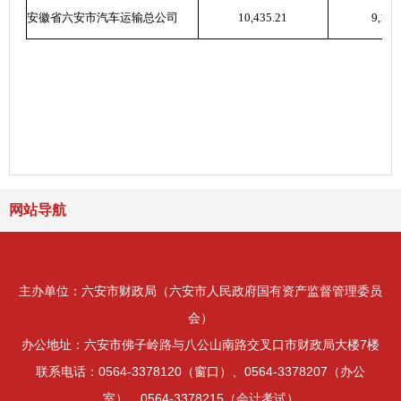
安徽省六安市汽车运输总公司
10,435.21
9,148
网站导航
主办单位：六安市财政局（六安市人民政府国有资产监督管理委员
会）
办公地址：六安市佛子岭路与八公山南路交叉口市财政局大楼7楼
联系电话：0564-3378120（窗口）、0564-3378207（办公
室）、0564-3378215（会计考试）