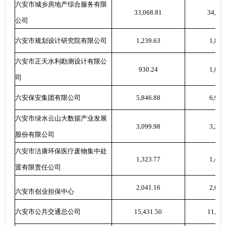
六安市城乡房地产综合服务有限
33,068.81
34,517
公司
六安市规划设计研究院有限公司
1,239.63
1,822
六安市正天水利勘测设计有限公
930.24
1,088
司
六安保安集团有限公司
5,846.88
6,913
六安市绿水云山大数据产业发展
3,099.98
3,240
股份有限公司
六安市洁康环保医疗废物集中处
1,323.77
1,422
置有限责任公司
2,041.16
2,068
六安市创业担保中心
六安市公共交通总公司
15,431.50
11,563