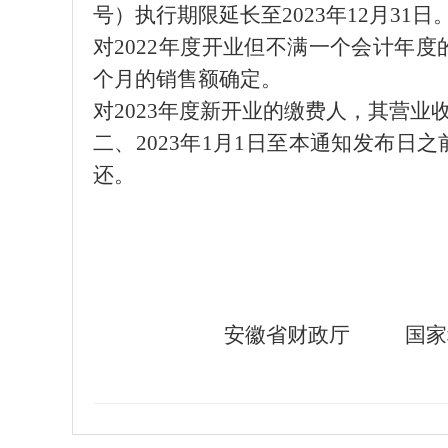
号）执行期限延长至
2023
年
12
月
31
日
对
2022
年度开业但不满一个会计年度
个月的销售额确定。
对
2023
年度新开业的缴费人，其营业
二、
2023
年
1
月
1
日
至本通知发布日之
还。
安徽省财政厅
国家