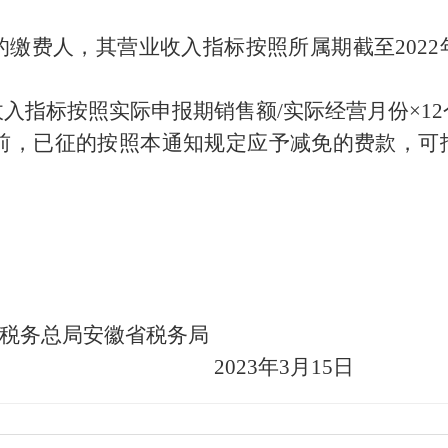
。
的缴费人，其营业收入指标按照所属期截至
2022
收入指标按照实际申报期销售额
/
实际经营月份
×12
前，已征的按照本通知规定应予减免的费款，可
税务总局安徽省税务局
2023
年
3
月
15
日