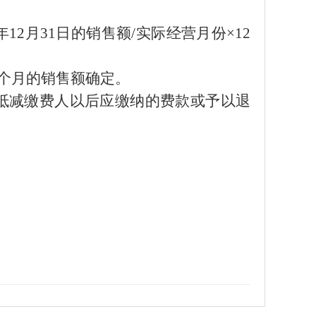
年
12
月
31
日
的销售额
/
实际经营月份
×12
个月的销售额确定。
抵减缴费人以后应缴纳的费款或予以退