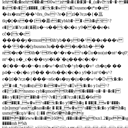
leh0�z�neh0��s�00w n�s�i{�t�]�~�_(u�vĉr�~�~��v
�n0�v�] z����_{�c�c�w^s�vusmo�t*n�n
�4x�mr ��^0rs_0w^?e�] zl�?e;n�{�蕌
tlq�[�n��{t�蕞rt�[ybkb�~ � ch�qt^?
e�] zl�?e;n�{�蕤n�~s��c�c�o y9� ��e�s
cĉ�[c�c
�����y�rmon0ib'yb��y0�^��e���v
��^t�s�[ybusmo3u���rt�s�fkb�~�
n0�e�^0ib�^09e�^�v�w^s�n�no(ut�nt^�q0'
nt^�q n�_c�c ��vyr�k�`�q���c�c�v
�{��~�s�~�n n�w^�nl?e�^yb�q �v^ ch�q� ��
p4�~c�c�o y9�� �v0s��c�c�o y9�1ut^0�s^?
e�] zl�?e;n�{���~n6e�s �ny�(u�n�w^s�vc�c�o
y � n�_*c(u�n(u0 �n0�w^s�vc�c�o y1u^?
e�] z�{tusmo cyb�qmon0b��y0�e���~n�~�~�e�]
��o y�[�]t ��b�~^?e�] zl�?e;n�{�蕌�6e0
d���[�_w�w^s��c�c�o y9�h�q � ��[�_w�^���s
n]n]nmqt^asng�nas�n�e � �[�_w�w^s��c�c�o y9�h�q
usmo�cq/s^�es| {| �� r6e9�h�qy
���l��6rww�nl�s�160i_r��nl�s�g0xn1.2�|pe�s
����mh sh