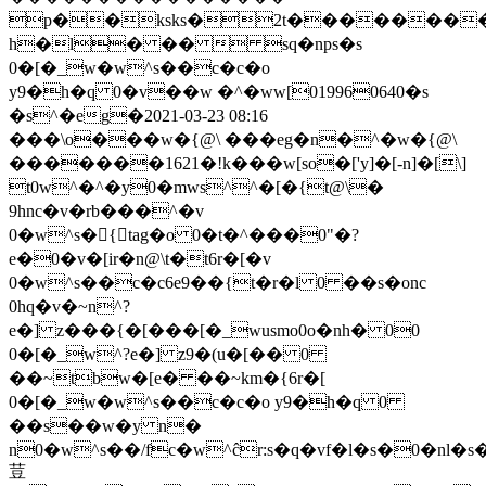
p��ksks�2t�������
h�l� ��  sq�nps�s
0�[�_w�w^s��c�c�o
y9�h�q 0�v��w �^�ww[019960640�s
�s^�eg�2021-03-23 08:16
���\o���w�{@\ ���eg�n�^�w�{@\
�������1621�!k���w[so�['y]�[-n]�[\]
t0w^�^�y0�mws^^�[�{t@\�
9hnc�v�rb���^�v
0�w^s�{tag�o 0�t�^���0"�?
e�0�v�[ir�n@\t�t6r�[�v
0�w^s��c�c6e9��{t�r�l 0 ��s�onc
0hq�v�~n^?
e�] z���{�[���[�_wusmo0o�nh� 00
0�[�_w^?e�] z9�(u�[�� 0
��~tbw�[e� ��~km�{6r�[
0�[�_w�w^s��c�c�o y9�h�q 0
��s��w�y n�
n0�w^s��/fc�w^ĉr:s�q�vf�l�s�0�nl�s�
荳