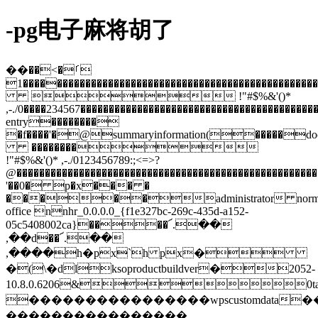
-pg电子麻将胡了
��ࡱ�>��
������������������������������������������������������������������������������������������������������������������������������������������������������������������������������������������������������������������������������������������������������������������������������������������������������������������������������������������������������������������������������������������������������������������������������������������������������������1����
 !"#$%&'()*
,-./0����234567����������������������������������������
entry��������
�f����'�@summaryinformation(�����do
��������
!"#$%&'()* ,-./0123456789:;<=>?
@����������������������������������������������������
'��0� p�x��� �
�����administrator norma
office nnhr_0.0.0.0_{f1e327bc-269c-435d-a152-
05c5408002ca}����՜.��
,��d��՜.��
,����h�px`h px�
�(\�dlksoproductbuildver�2052-
10.8.0.6206&0ta
����������������wpscustomdata
����������������