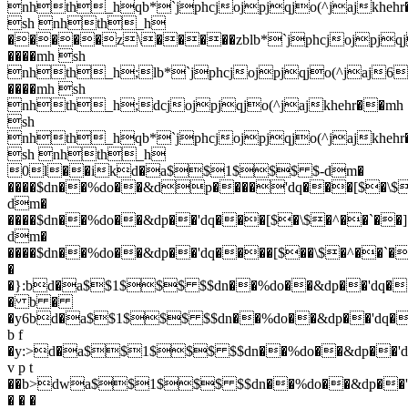
nhth_hqb*`jphcjojpjqjo(^jajkheh
sh nhth_h
�����z\�����zblb*`jphcjojpjqj
����mh sh
nhth_h;lb*`jphcjojpjqjo(^jaj6
����mh sh
nhth_h;dcjojpjqjo(^jajkhehr��mh
sh
nhth_hqb*`jphcjojpjqjo(^jajkheh
sh nhth_h
0l��ikd�a$$1$$$ $-dm�
����$dn��%do��&dp����'dq���[$�\
dm�
����$dn��%do��&dp��'dq���[$�\$�^��`�
dm�
����$dn��%do��&dp��'dq����[$��\$�^��`�
�
�}:bd�a$$1$$$ $$dn��%do��&dp��'dq�
� b �
�y6bd�a$$1$$$ $$dn��%do��&dp��'dq�
b f
�y:>d�a$$1$$$ $$dn��%do��&dp��'d
v p t
��b>dwa$$1$$$ $$dn��%do��&dp��'d
� � �