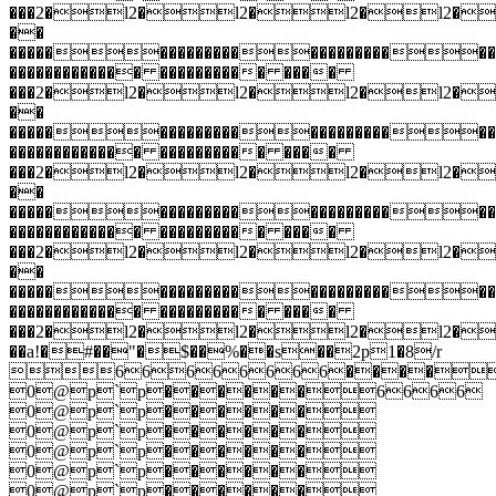
���2�l2�l2�l2�l2�
��
�����������������������
������������� ���������� ����
���2�l2�l2�l2�l2�
��
�����������������������
������������� ���������� ����
���2�l2�l2�l2�l2�
��
�����������������������
������������� ���������� ����
���2�l2�l2�l2�l2�
��
�����������������������
������������� ���������� ����
���2�l2�l2�l2�l2�
��a!�#��"�$��%��s��2p1�8/r
66666666����
0@p`p������6666
0@p`p������
0@p`p������
0@p`p������
0@p`p������
0@p`p������