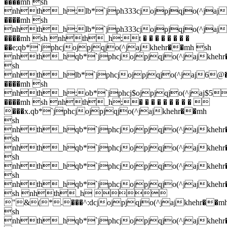
����mh sh
nhth_h;lb*`jph333cjojpjqjo(^jaj
����mh sh
nhth_h;lb*`jph333cjojpjqjo(^jaj
����mh sh nhth_h;t � � � � � � � �
��e;qb*`jphcjojpjqjo(^jajkhehr��mh sh
nhth_hqb*`jphcjojpjqjo(^jajkheh
sh
nhth_hlb*`jphcjojpjqjo(^jaj6@�
����mh sh
nhth_h;ob*`jphcj$ojpjqjo(^jaj$5
����mh sh nhth_h;� � � � � � � � � 
���x.qb*`jphcjojpjqjo(^jajkhehr��mh
sh
nhth_hqb*`jphcjojpjqjo(^jajkheh
sh
nhth_hqb*`jphcjojpjqjo(^jajkheh
sh
nhth_hqb*`jphcjojpjqjo(^jajkheh
sh
nhth_hqb*`jphcjojpjqjo(^jajkheh
sh nhth_h 
"&(*.���^:dcjojpjqjo(^jajkhehr��m
sh
nhth_hqb*`jphcjojpjqjo(^jajkheh