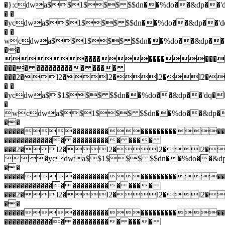
�}:cdwa$$1$$$ $$dn��%do��&dp��'
� �
�ycdwa$$1$$$ $$dn��%do��&dp��'dq
� �
wcdwa$$1$$$ $$dn��%do��&dp�
��
�����������
���� ���������� ����
���2�l2�l2�l2�l2�
� �
�ycdwa$$1$$$ $$dn��%do��&dp��'dq�
�
wcdwa$$1$$$ $$dn��%do��&dp
��
�����������������������
������������� ���������� ����
���2�l2�l2�l2�l2�
�ycdwa$$1$$$ $$dn��%do��&dp
��
�����������������������
������������� ���������� ����
���2�l2�l2�l2�l2�
��
�����������������������
������������� ���������� ����