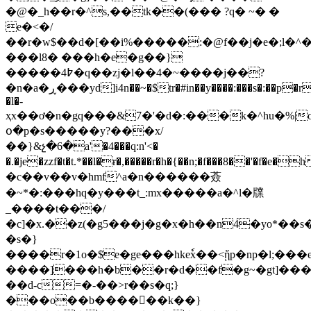
�@�_h��r�^s,��tk��(��� ?q� ~� �
e�<�/
��r�w$��d�[��i%�����:�@f��j�e�;l�^�w$x���tg��
���l8� ���h�e�g��}
�����4߈�q��zj�l��4�~����j��?
�n�a�ڕ���yd]i4n��~�$tr�#in��y����:���s�:��p�r��il���d��dz.|
�l�-
ҳx��ơ�n�gq���&7�'�d�:���k�^hu�%|o�ޟ�g�_n
օ�p�s�����y?���x/
��}&չ�6�a'�4���q:n'<�
�.�je�zzf�t�t.*��l�ɍ�,�����r�h�{��n;�f���8�
�c��v��v�hmf^a�n������薟
�~*�:���hq�y���t_:mx�����a�^l�㸣
_����t���/
�c]�x.��z(�g5���j�g�x�h��n4́�yo*��s�
�s�}
����r�1o�$e�ge���hkeٗx��<ᾕp�np�l;���
����]���h�b��r�d��f�g~�gt]���
��d-c=�-��>r��s�q;}
���o��b������k�
�}