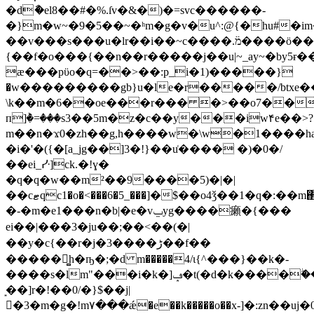
�dާ�el8��#�%.ſv�&�)�=svc������-
�}m�w~�9�5��~�ʰm�g�v�u^:@{�hu#�im��2��7j?}o:���f
��v���s���u�lr��i��~c����.߳מ����ӧ���yj��{�-}
{��f�о���{��n��r�����j��u|~_ay~�by5ɍ�
æ���pϋo�q=��>��:p_i�1)�����}
�w���������gb}u�le�r�����/btxe�
\k��m�6��oe���r��� �>��o7��)�]?;~�%�`�s�߽
п]ٞ�=���s3��5m�z�c��y���iw۴e��>?
m��n�ϫ0�zh��g,h����w�\w�1����h
�i�'�({�[a_jg��]3�!}��u͑���� �)�0�/
��ei_ᓹ]ck.�!ɣ�
�q�q�w��m²��9����5)�|�|
��cޓqc1�o�<���6�5_���]�$��o4ǯ��1�q�:��m΂�z�����rn���4_�e��bs���ϟ��bn�{��/
�-�m�e1���n�b|�e�vݐyg����癩�{���
ei��|���3�ju��;��<��(�|
��y� c{��r�j�3����ڑ��f��
�����̻h�ҧ�;�d m�����4/ι{^���}��k�-
����s�lm"���i�k�]ݡ�t(�d�k����ۖ��kf������
͙��]r�!��0/�}$��j|
�ٔ3�m�g�!m٧���ǽ�e��k�����o��x-]�:zn��uj�0�n�g�ڜ�͍r�\;.p_��:���<y�8�p�z