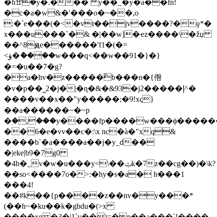
�ȟꖏ�y�.��� y��_�y�a��fn!
�c�a�w&�'���o�~��,o
:�`e���(�<�vt��jv����?�ƍ*�
x���u���`�& �|��w]
�ҽz����\�žџ
��^8ԭe������'f1�(�=
<ۋ�ު����w���q<��w��91�}�}
�=�u��7�g?
�a�hv�z�����߮b���n�{倃
�v�p��˽2�j�|�ɳ�&�&93�j2�����إ^�
����v��x��"y�����;�9!xς}
��a������~�~p
�ۭ�,���у����fp����w���ϕ������d
��6�e�vv��c�:\x nc�à�"xq&
����b`�a����a��j�y_d��
�|eke|b9�7g0
�4h�_v�w�u���y<\��ݑk�7z��cg��)�\k?
��so<����7o�>:�hy�s�a� h���1
���4!
��#k��{p����z��nv�y���*
(��h~�ku��k�gbdu�(>x
����xq�3�|1`y��)=�p��a���`!����