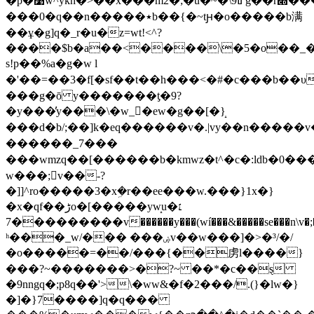
�p�׹w^ykn�>��x���m2�;�u�~�\9ߝg��r׍���=����������>p��~r�g�(�0��ҥ,����oh��o��g�e��|>�{�e��ӎ����m\�gƿ����їᣅ��v��2o��������<~�g
���0�q��n�����٭b��{�~tԩ�o�����b满
��ұ�g]q�_r�u�z=wt!<^?
����$b�a��<����\�5�o��_�ܩ�>
s!p��%a�g�w l
�'��=��3�f[�sf��t��h���<�#�c���b��υ
���g�ō y�������ƫ�9?
�y���̕y���\�w_�ew�g��[�}̝
���d�b/;� �]k�eq������v�.|vy��n�����v�
������_7���
���wmzq��[������b�kmwz�t^�c�:ldb�0��
w���;v��-?
�]]^ro�����3�xܹ�r��ee���w.���}1x�}
�x�qf��ڑo�[�����yw̝u�׆
��7�������v������y���(wí���&�����se���n\v�;�8����]���_t��t�u;�����wy���j�����{�_�,����o��bє�cwn�r���
ʰ���_w/��� ���ۻv��w���]�>�³/�/
�o�����=��/���{��虏l����}
���?~�������>�?~ ��*�c��ȿ
�9nngq�;p8q��'>\�ww&�f�2���/.(}�lw�}
�]�}7����]q�q���