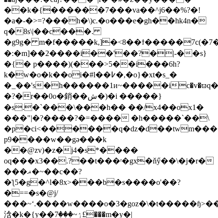
��k�{������7���va��^j6��%?�!
�a�-�>=?���h�\)c.�o���e�gh��hk4n�
q�8s\|�
�c���.
�g9g� m�f�����k,]�<8��ϯ�����7c(�7�.�e�v>'׍
�:�m]��2����i��'��?�|-��s}
�{� p����)(���>5��i���6h?
k�w�o�k��oi�#l��߇�,�o}�xt�s_�
�_��'s�h������1и~�����ic�v�ϖq
�?�r��0o�銷��ش�)�i �����}
�s.�`���\���h�� ��/x4��ox1�
���"|�?����?�=���� �h�����`��\
�p�ci<������q�dz�d��twm��
p9����w��gә���k
��@zv)�z�j4�s*����
oq���x3��.?��t���ʳ�gx�ňӳ��\�j�r�
���ޣ�~��c��?
�ƪ5�g�^l�8x>���b�s����o'��?
�==�s�@j/
���~ʻ.����w����o�3�goz�\�t�����ɧ>�
浛�k�{y��ۯ~���7£���m�y�|