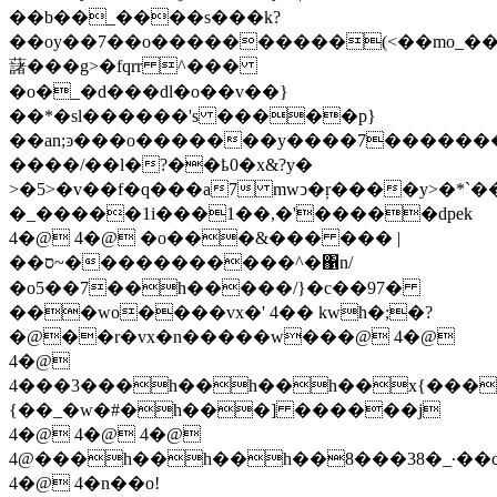
��b��_����s���k?
��oy��7��o����������(<��mo_��
藷���g>�fqrr ^���
�o�_�d���dl�o��v��}
��*�sl������'s �����p}
��an;ͽ���o�������y����7��������
����/��l�?��ҍ0�x&?y�
>�5>�v��f�q���a7 mwͻ�ŗ����y>�*`�
�_�����1i���1��,�'�����dpek
4�@ 4�@ �o���&��� ��� |
��ס~�����������^�΁n/
�o5��7��h�����/}�c��97�
���wo����vx�' 4�� kwh�;�?
�@��r�vx�n�����w���@ 4�@
4�@
4���3���h��h��h��x{���
{��_�w�#�h���] ������j
4�@ 4�@ 4�@
4@���h��h��h��8���38�_·��
4�@ 4�n��o!