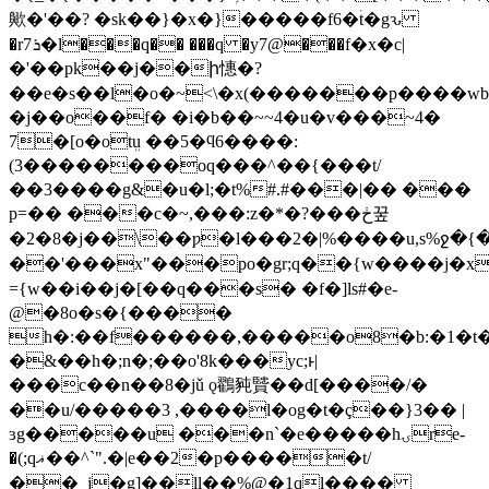
歟�'��? �sk��}�x�}�����f6�ۛt�gԅ
�r7ܪ�l���q�� ���q �y7@�܏��f�x�c|
�'��pk��j��ի憓�?
��e�s��l�o�~<\�x(�������p����wb
�j��o��f� �i�b��~~4�u�v���~4�
7�[o�otܸu ��5�ϥ6����:
(3��������oq���^��{���t/
��3����g&�u�l;�t%#.#���|�� ���
p=�� ���c�~,���:z�*�?���ڂ꿒
�2�8�j��\��ƿ�l���2�|%����u,s%ջ�
��'���x"���po�gr;q��{w����j�xk��kקܝ`9��l��h�o�{.��t�om�8���xj��<����r��=�����dۈ�ki��{
={w��i��j�[��q���s� �f�]ls#�e-
@�8o�s�{����
h�:��f������,�����o8�b:�1�t�
�&��h�;n�;��o'8k���yc;ͱ|
���c��n��8�jǔ ǫ鸐豘贒��d[����/�
��u/�����3 ,����l�og�t�ç��}3�� |
ɜg�����u ���n`�e�����hۍre-
�(;qޣ��^`".�|e��2�p�����t/
��_j�g]��ll��%@�1ql����