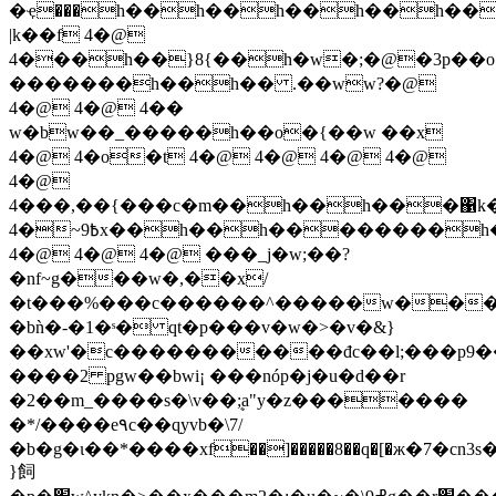
�ҿ���h��h��h��h��h��
|k��f 4�@
4���h��}8{��h�w�;�@�3p��o
�������h��h�� .��ww?�@
4�@ 4�@ 4��
w�bw��_�����h��o�{��w ��x
4�@ 4�o�t 4�@ 4�@ 4�@ 4�@
4�@
4���,��{���c�m��h��h���΁k
4�~߿9x��h��h��������h��3���h��n4�@
4�@ 4�@ 4�@ ���_j�w;
��?
�nf~g���w�,��x/
�t���%���c������^�����w���\
�bǹ�-�1�ˢ� qt�p���v�w�>�v�&}
��xw'�c�����������đс��l;���p9��>s=�ڻp��=7�<��zvu^��[8�g��
����2 pgw��bwi¡ ���nóp�j�u�d��r
�2��m_����s�\v��ܷ;a"y�z�������
�*/����e٩c��ɋyvb�\7/
�b�g�ι��*����xf��]�����8��q�[�ж�7�cn
}飼