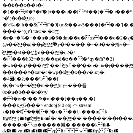
��k��x��r�{
�{��@�3�n͠�]o���q��[*d��(��h���*
r�̓ )�:�9ib}
�):%s�`h��&i"�9[хm&��w/5���[��\�`[�,
����^)ҁ)֏40e#�.�#
�r�=�%�=��n�a�6�dm��q�xs���o�2�y
@i���@��g߱�y�/����-�=�d���掄v�=
/�/4��}d����u2�/
����h32=�ɸa��qsd�z���*qy�fh?�2}
�wh��q2���i⌃��ٱr�ٓ�'��o�s)u�j���������m�eg^��7�/
��f���#�xaf�c�wp�x�x��꣑�uz)�!
�׏4d�2,���\b ��|
�;�r^x�=��m��ɍny~���쥼
0z�u�0���r�/
�i�gɾ�r��:&�m���(��q��,�}
���k5���
> endobj 9 0 obj <> stream
x�]�݊�0����l/�x���-ِ���m k
�@�'{����̲��8�ќ�d����.�����\��t���ܮo�x�ky=���t����r\6�������0��b�������>ħv����b�m��z�_ŧ_���۲�)�2�e�ߋ��j�/
����r�qo�����㩆�;�����k�s�-
ǳ����lvm���n������zp�rw���qy�z��