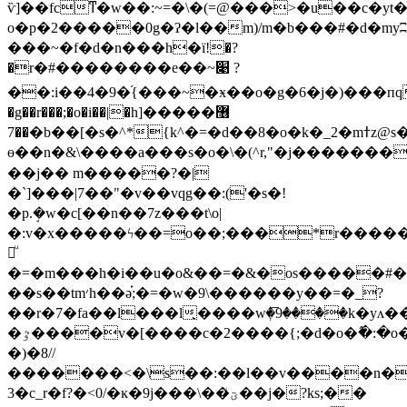
ѷ]��fcͳ�w��:~=�\�(=@���>�u��c�yt�
о�p�2�����0g�ʔ�l��m)/m�b���#�d�my
���~�f�d�n���h�ї!�?
�r�#������� �e��~ ׉ ?
��:i��4�9�֜{���~�ӿ��o�g�6�j�)���пq�c
�g��r���;�o�i��|�h]�����޶
��7�b��[�s
�^*{k^�=�d��8�o�k�_2�mߙz@s��o#\�/
ө��n�&\����a���s�o�\�(^r,"�j�������
��j�� m�����?�|
�`]���|7��"�v��vqg��:('�s�!
�p.ܱ�w�c[��n��7z���t\o|
�:v�x�����ϟ��=o��;���*r�����h��\�ڐ�`cj�e�o
욑ͧ
�=�m���h�i��u�o&��=�&�os�����#���
��s��tm׳h��ǝ֗;�=�w�9\������y��=�_?
��r�7�fa��l���l̙����wٖ�9̅����k�y
�ٷ����v�[����c�2����{;�d�o�߮�:�o�{֏����o�_��o�g�x>�.}
�)�8//
�������<�\s��:��l��v����n���s~n�nc�$�׾
3�c_r�f?�<0/�ĸ�9j���\��ؾͩ��j�?ks;��