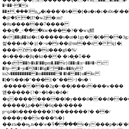
�=��~�u
��ꔸˍ���3ǫﮟ�i���'�h��[�a�s�c�s0o�\��p�@�^�ި�
�@�$�[f?�w2j�:m?
�#u������7����
��զ�_<���kw����?�'�wʮ鰼
�ej��q��ӟal�c{�����s�ut�1gy��[���3g;
쌅���s�?�:j{�>u�e��@mr��n�q}�|
���včte��ʛ���g6�%/
�x���a�βq�kz��� �ͽ�̡���
��z��fv�k�!��tpm�.��e}ƌ��x�:e>��#�< c
�9p~;�~jo�$�1�6g� ��w��&y?
io2v����������m������� �b���}u�kc
�]�%��i�"���{�"��>}�s� \
.��������2g�~��j���o���w���
얟�����{?�>�b�x�d�/
�q���������l�y���d���d����i
�����ѯ,p���6q��/����
p=q4�h�������3?�������?� ��/
����y��w���%�}
��zזa��ԣ.ts��\ҽ�؇����e�y���p�s�'�ϯxz7���}=�n����ڗq�iǩߤ