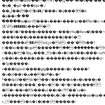
���%�umw���w{��zշ��^�i�d��`��
�q�_�gd~�� �[qw�./
��ڵ��(�e�x��ݙ"���a`�q���5�ɦ
�a��٪� ��
̈́�����ns�m>���x���v���ˁgv��wl�x~x
渞`sy������ӹ����
���5�7����n�����~���y%s�8wu�]���^
|���$���p���������j|��5�㝉
������a��bwkݗz�d/-��`�%��?
t<��ko��'�cgo����ۡ����:������c�
<��g�\�3ϸqۻ���_z�o�x�{i�&��o���~xa%�]�-
fy��h�e����n��~�����k���w�p8���q=
�5p�����-
v���bǵze41����gfg�����v�z`����?
�o�zf��{�ܣ���n܍�a �?
*��tlp{0��dc���v'�����rk�x�u���y�
烠���h�y���_��w��>�^�|^��ƹ���
��=��o�e���a{��z�c7 ��՝ca�b
e�������##��ɗ���ҫ�⃮�>�����nm�np�\
v_ ���t�זn�{�j��}����ι�/