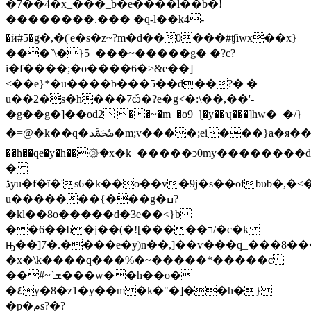
�7��4�x_���_b�e����l��b�!
��������.��� �q-l��ҟ4-
�ӥ#5�g�,�('e�s�z~?m�d��0���#ʧiwx��x}
���`\�}5_���~�����g� �?c?
i�f����;�o����6�>&e��]
<��e}*�u����b���5��d��?� �
u��2�s�h���7ѽ�?e�g<�:\��,��'-
�g��g�]��od2 ��~�m_�o9_ƪ�y��ʮ���]hw�_�/}
�=@�k��q�ﷴ�m;v����;ei���}a�я����7o
��h��qe�y�h��۞�x�k_�����ͻ0my��������
�
ڎyu�f�ї�'s6�k��o��v�9j�s��ofbυb�,�<��g��s�f����ѹ�iiq��q";)\��2�?
u�������{���g�ߎ?
�kl��8o�����d�3e��<}b
��6��b�j��(�![�����ר/�c�k
ԣ��]7�.����e�y)n��,]��ѵ���q_���8���
�x�\k����q���%�~�����*�����c
��#~`ܫ���w��h��o�
�٤y�8�z1�y��m �k�"�]��h�}
�p�مs?�?