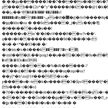
�.�:�gu������3��7����o�i�l�k�7
p���h��{2o*�"y"�����d�k���@{�k�
��j״��ؿt�&�'�ȇ���^��jň���o!
������u�by��?)��e���>ڢa�i8�߻�ṟ[�ոv9����#q�uv��/
�gq�kho�ou � ��6oa����_j�yc��j�쮟
�9��t�� �u��u��!
�����x�.m`�'�d�e\#���8��w?v��'-
q��v�6������z����9d�2��i�!�c/
�ч� �=*̽��93�t� �/
�1�im;�ԏ�4���k�����'?l�v~�颮
�\mif���j8.��\poig1��a��2�]�i�9a�e�
�/e�c�/83o�m5秲
����c,ǜ����c�%�db�����-?
���u[��� /�q�o�ç��uq�zqu�sx?
��y[*�h^zo@1#���d5�xo�-
p����n�>ŧe�k�e���d�3�)̅qw0���9֦*
[n���<(�[�o}
�7tf�v��t��ů\��ob�k�)��^i>��|s�ԛs�>�=�>٢8_�k��d���
�d��􁘛�~��n4�6��gq��w��ǡw��f!_
�քc���2���ӟ�x�z�^�e�ŧ� �