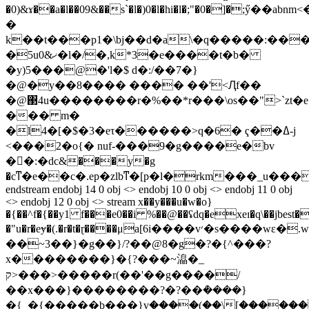
�0)&ɤ��a�l��09&��s`�l�)0�l�hi�l�;"�0�]�;ӳ��a
�
k��t���p1�\bj��d�a\�q�����:���
�5uޚ&0�l�/�,k*3�e����t�b�
�y)5���@�'l�$ d�:/��7�}
�@�y��8���� ���� ��'<Ԯf��
�@΃4u��������r�%��*r���\os��">`zt�e
��� m�
�l4�[�$�3�eτ������>q�6� ҁ��ߡ-j
<���2�o{� nuf-���9�g����e�bv
��:�dc&���y�g
�cͳ�e��c�.ep�zlbͳ�[p�l�rkm���_u����5uw��؁�ۺ������g�<��
endstream endobj 14 0 obj <> endobj 10 0 obj <> endobj 11 0 obj
<> endobj 12 0 obj <> stream x��y���u�w�o}
�{��^f�{��y1 f���e0��i %��@��ʢdq�exeɪ�q\��jbest��
�"u�r�eɏ�(.�r�t�ɽ����μa[6i����v׳�s����wε�.w����׾�t�?
��~3��}�g��}/?��@8�g�?�{^���?
x��������}�{?���~㵿�_
ק>���>�����r(��'��g����/
��x���}��������?�?��ܳ����}
�{_�{�����b���}vۭ����(��\[�������m