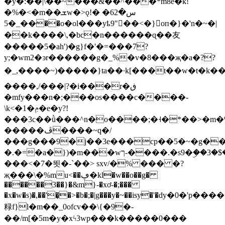
�y�:��|\��~���&��^���*m8e�k!
�%�<�m��ܫw�>ǫس�62� �!
��_�5��o�ol���yҍ9"��<�}oп�}�'n�~�|
��k����\,�bc�n������ɋ��友
�����5�ah')�g}f�'�=���7?
y;�wm2�ͽr������g�_%�v�8���җ�a�??
�_,����~)�����}ta��·k[���t��w�t�k�
����,/
���|?�i���r�ڧ
�mfy���n�;���os����c����-
\k<�1�ݦ�e�y?!
���3c��ǜ���^n�o����;�˧�*��>�m�
�����ڦ����~q�/
���g���9�j��3e���cp��5�~�g�
�.�=�a�})�m���wך-����.�s9�
ۣ��3�
���<�7�뙷�-`��> sxv/�% ��� �?
җ���\�%mu<��ڥ�kl�w��o��g�
������3��}�&m}-�xơ-�;���
�x�w�s)�,��'�̹�>�b�;�|g���y�~��isy�'�dу�0�'p������c&߈g�_��ޕ�[:����${�u���}p~�:����2�8�h
粶f}l�m��_0ofcv��\{�9�-
��/m[�5m�y�xϟ3wp���k�����0���