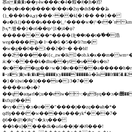
菾n�)�(�ͽ��y4w���c�4�瘕�#͔ �|h�|ƭ]?
��q�s��j����/�/��s�2sy�ds$���ڟ
{)_���h�aیy���>��k[�1�� ��}��
�a�(k{j����ь����|_^����w�|^�r�`nkm
իܟ*:꽾��}�o6��tp^]1�|4�ψ?
��������ײ����{ꕟ��t��t�߱��浩
weg����iʆs� l~��6 �5��9/?m�|
�w�g��0��1��2�0~� ��bl!
��2�����i{c_zw�lk�ٔob.k�ĸ��m� wm=�ܮ1w����*��σ��d9ɛ�2�j��k�y���
ӝ:�'<����k�dhu��y0�s��x�ts?
�c��n�qg��>w�3�e����a�����h�r����
�~z�c]�(w�c�k�p����)cy����'�����ώ�ǡu��0f��5
�}�'o)wi��1(���o�}3�7��
����xo�o�?
��q�aƣޓrl�|;u��eiw�~:�g$yq��:s�t΢��
�xfxp|f��|
�vy�zy�:s�o��"����j��zq��ʉh�*�
qd9ɟ���t �w����n���yk*́���7�
ф6��@|�|#q"<�;kԇ���
��h�u]����dk�ω6a��|�\�iϥ���!