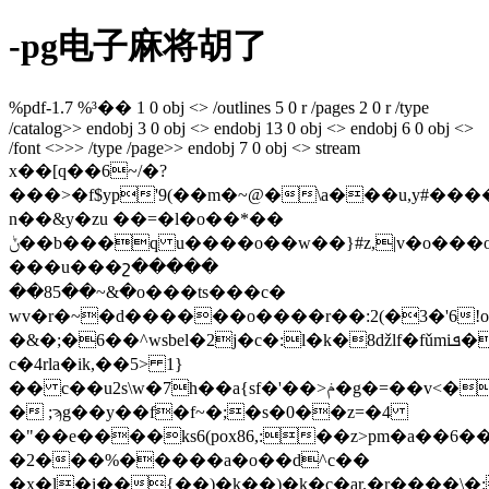
-pg电子麻将胡了
%pdf-1.7 %³�� 1 0 obj <> /outlines 5 0 r /pages 2 0 r /type
/catalog>> endobj 3 0 obj <> endobj 13 0 obj <> endobj 6 0 obj <>
/font <>>> /type /page>> endobj 7 0 obj <> stream
x��[q��6~/�?
���>�f$yp'9(��m�~@�\a���u,y#��
n��&y�zu ��=�l�o��*��
ݨ��b���q u����o��w��}#z,|v�o���o���cs!
���u���շ�����
��85��~&�o���ts���c�
wv�r�~�d������o����r��:2(�3�'6!o���|@2�ʨa;�w�܍g�(�d
�&�;�6��^wsbel�2j�c�:l�k�8ǆlf�fǔmiܦ���sж;�v���0����c#�wh
c�4rla�ik,��5> 1}
�� c��u2s\w�7h��a{sf�'��>ݥ�g�=��v<���n^���0i��jxl����m�����a56h��� j��
� ;ϡg��y��f�f~�;�s�0��z=�4
�"��e����ks6(pox86,:��z>pm�a��
6�
�2���%�����a�o��d^c��
�x�l�i��{��)�k��)�k�c�ar.�r����\�: