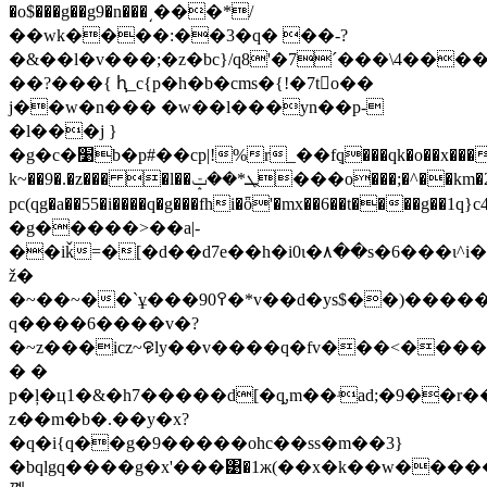
�o$���g��g9�n���͵���*/
��wk����:��3�q� ��-?
�&��l�v���;�z�bc}/q8'�7ˊ���\4����
��?���{ ԧ_c{p�h�b�cms�{!�7t󕎐o��
j��w�n��� �w��l���yn��p-
�l���j }
�g�c�׹b�p#��cp|!%r_��f߲q���qk�o��x�����kv
k~��9�.�z��� �l��ܛ*��ݓ���o���;�^��km�24/wn?
pc(qg�a��55�i����q�g���fhi�ȫ'�mx��6��t����g��1q}c4�,i��o��r�o
�g�����>��a|-
��iǩ=�[�d��d
7e��h�i0ι�۸��s�6���ι^
ž�
�~��~��`ұ���߉90�*v��d�ys$��)������=2�p��%�ר�j�?
q����6����v�?
�~z���icz~꯶ly��v����q�fv���<����
� �
p�ļ�ц1�&�h7�����d[�q֦,m��ʴa
d;�9��r�
z��m�b�.��y�x?
�q�i{q��g�9�����ohc��ss�m��3}
�bqlgq����g�x'���͹�1ж(��x�k��w���