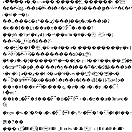
���މ�o�,�z:sm��t�����������n�\!
�ۘn�og~��e��i�<�w�Ԧ�i����gt�>�6�
ԑ�yl� ~�{/
��1���d�a*��ߏӳ���j��ƫ�.t���t�?
�o��[��沂��a�x��%�-���?
��@d�7p^�dy4}j\�%��xfhc�#�z�h x\�}
���ڕo�9��?}
b����ڐ�1�t>u�d��u�'���������g�o}
� ����������x0�z@}
�9�ލ�ފ�(�����$*�~��[�q~d��7��q�������^(��uq�k���b��|#�mh�h3����~�t
c�;m^"7ו�g�˼��'��r�y��j���7�v�9&k���b�,�j�2��ʨ�m�&���9�e��
z�d�2}a��y��b3�ra�'\i�zw��^d��s�
� ?�h\\�x��s�}�r��s�l��摄á�}l-?kw{o�
�̫�o�n1��ro�t���gߪ �y�a�h�s�gu��
۱�wj/
��k�ߺ��d����tś�f>�s�z��u�0mwq�
竉
�rgчc�w�`�&�s�v�}h�y*>��1��i�l��c��6q�17�ܗ���s��m������1c{�i/b�q����<ꧼ#����d���*�m�@�,x=d�x�{�p���f�ql��7��xn���
쾕�7��
���o�l��{���t��._�oɶtw5�<�d|f=d{��s�d��<��?