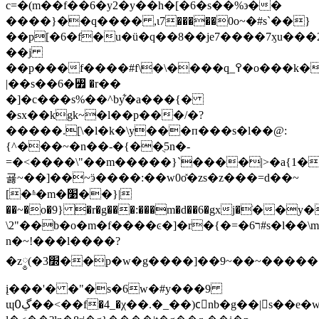
c=�(m��f��6�y2�y��h�[�6�s��%϶��
����}��q���� ,ι7�����0o~�#s`��}
��p[�6�f�u�ü�q��8��je7����7ӽu��
��j
��p���f����#f\�\����q_߉�o���k���1�r�m�#~���uom�7�uo�g����9w{ք]��\���]=b?
|��s��6�꧿ �r��
�]�c���s%��^by͋�a���{�
�sx��kgk~�l��p���/�?
�����.[\�l�k�\y���п���s�l��@:
{^���~�n��-�{��ֻ5n�-
=�<����\"��m�����}`����|>�a{1�
굟~��]��~ӭ����:��w0o̽�zs�z���=d��~
[�ʱ�m�׹��}|
��~�o�9} �r�g���:���m�d��6�gxj�ֿ�
\2"��b�o�m
n�~!���l����?
�z༵(�3׽��p�w�g����]��9~��~������#��t~v� _��v%
į���'� �"�s�6w�#y���9
ɰڲ߀��<��f�4_�χ��.�_��)cٔnb�g��|s��e�w���ܳ��