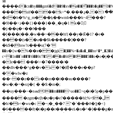
꼟
����d�cn�by���gm6�d��9�xv�ø�l�̅���b�q��0�%��2v&9�ǩ
����uif��t��k>*�.���ܯ�,�۱���x��$�x~l�ty�lտ��;���ݫ�pf:o��{q��=�6��ҏa,��'��l�p^w2�1����ey҇y)��³��⓱j�g��w��3ν���7`��z�$�dc?
�if�h�%^g_m� ��ķ��wmh���k~4���?
�9l��>ڌ��{}���}��_�q�1 ֗к�򣚯|
�j:��q�<��f���
�[���(��,�w��>���hf{��y�i߰k�1? �e�
����(s��a��$k�����]���?
�k$�|hsw?ԍ���u(7�־
��x�{w�%��я��jgk�[��%=�a�a�_��ho^�*_�2�k�
c=�1n��`n��'�\6��6t/7�5ɂ��n�6ŏ�0���5�
�le�� ���\<�7����/�
��dlv���^g��v�u�?�縎��� e��p?
�'�wlw�z
��~��z�� o��m��i��яu����?
�w�;�=�ezj�{ � �$:�m�;
��uy���~�nܗd3��m����^uo��>q�i�5p�p����w��~���b%�ʑ��.��zz��4&���}
���� �zgm�e[b�z�y�e?�����hl;%=$�ڷ
�h/�b<�wu�c �~;�_��7 "�`���#�]j�<}
�6�����8ן�i�p��r����eҍ�n�^�]���g�m��