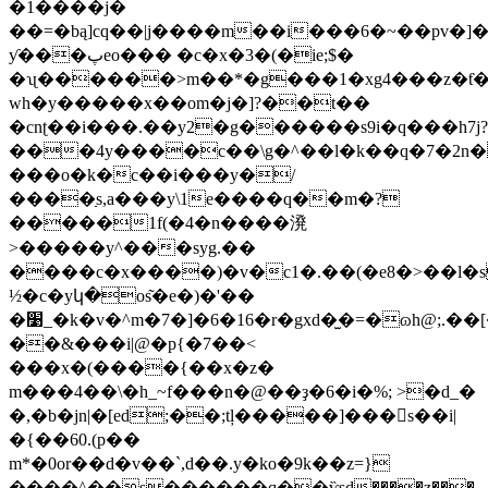
�1����j�
��=�bą]cq��|j����m��i���6�~��pv�]��
ƴ���پeo��� �c�x�3�(�ie;$�
�ʯ������>m��*�g���1�xg4���z�ƭ�
wh�y�����x��om�j�]?��t��
�cnʈ��i���.��y2�g������s9i�q���h7j?
���4y����c��\g�^��l�k��q�7�2n�
���o�k�c��i���y�/
����ַs,a���y\1e����q��m�?
�����1f(�4�n����溌
>�����y^���syg.��
����c�x����)�v�c1�.��(�e8�>��l�s
½�c�yկ�os͂�e�)�'��
�׹_�k�v�^m�7�]�6�16�r�gxd�̫�=�ɷh@;.��[��h������-
��&���i|@�p{�7��<
���x�(����{��x�z�
m���4��\�h_~f���n�@��ҙ�6�i�%; >�d_�
�,�b�jn|�[ed;��;tļ�����]���s��i|
�{��60.(p��
m*�0or��d�v��`,d��.y�ko�9k��z=}
����^��s������q��ѷsd����z���-