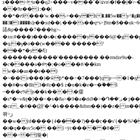
z���~u��q2>���~v���צ\�ߵvn\�f��j�\~���y|
��9z��}:��|
��*�r9���'w.��˫=��y�h�.��5w��y^�g���
��3�1����s]r��xd��|.���s��qʷs>]9m�$��uk~
㗟&p����7���hg>-
�xn:#���)���s�c�����y���6@�g��
�q;�ֈ�o��(w���� �����?
���*�y�ẜ|}
�����������'�������� ��rmdze9u�-
�c����a�#ף�;�o� ��#/��km
w�4�an��e��}
�~��le���)�ŵƥ*��>�7���ƪqp~=�1�ҕ��
��#�w�llh3�#z��$ z�n�k�e�=�۫��ŝ
~���e%js��k���\�㾳
�s*�~v&ț�]��<�x�8a>�9�a�ds9�>�֏��'ۻ�:j���!
�cz_�#��(訜'�^�k����&ibm��)��z�| m��l���ט����o�c���@y�qer#�k�p�`^@kq|g�3��
꽊>ڗ
��w�ȳd����{4����?)���ӷ��s'{��%³�h
�i�q��sv5o� ��}>ÿc���� �8�
��>�]뜾�|