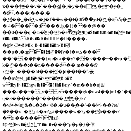
ҡ���\��v�`���졃�]�y��n۝,�*�y�_
�9,���;���;�
���_�d w�]�ܶ1��w��l�0ճ��ɏd��#Ꞙx۫'q
� 4����;f���,jۭg�{(���@��'
��d���q`�ω��b�e߾p�p�$����d�8����=��wlt����`6b�?
���e���^s��<��c��x􊽋^�����-
�jp3�lv�k_�~�������n{��긗
��ҏ�,�qp���⑍@�ܵ�[y�f�wܠ���
��`�,��|$��{up�ʥ��y7��<���~��rp.�
k�@���;��n����c�� m���f?
x�=����!4����]d��f��˝:곬
��nv4_p����>#��� o�'�
w�;y�~��2hgw�(���{�h��\пy{�m��h�ǌ칠
���a��^�_y� zѽ����gk�nw4��jm1�"��~
q�3������"���ꟈ�[�}k?
�wujj&�1�2�f�,�u��ֻ��^��-��?re/
�8��x=� pk�ݵ?ܫ#����w�?y��b���r?
�e �����֤l7�zi}
�(>�vv��_*���n�э���"p�p�}�倌