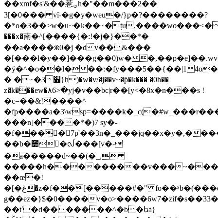
��xmf�s'&��惹؈h�"��m���2��
3[�0��� vĭ-�g�y�weu�/}p�?��������?
�*o�3��>w�u~�k��~�țu,����wo���<�խn���`wٻ��p) v���┟��&��
���x�南�^[����{�:!�j�}��*�
��a����ӝ0�j �d v��&���
�[���ӏ�y��]���g��0)w��,��p�e]��.w
�
ӱ�^�o��l���:�fy���5��{��|1 4o
� �~�3׮}h)�w�v/�j��v~�ƥ�k��� �0h��
z�k���ew�۸6>�yj�v��bc|r��[y<�8x�n���s !
�c=��&!����^
�fp����a�3\wsp=����k�_c(�#w_���r��
���n]����*�)7 sy�-
�f����7p'��3n�_���jq��x�y�,���
��b�׺�ᩓ���[v�-
�a�����d~��(�_,
�����h���������v���~���|7
��œ�!
�[�ڠ�z�f��[�����#�" fo��ˣb�(���qq��x�rw�-
g��ez�}$�0����v�o>����6w7�zif�s��
��ť�d�������^�b�եa}