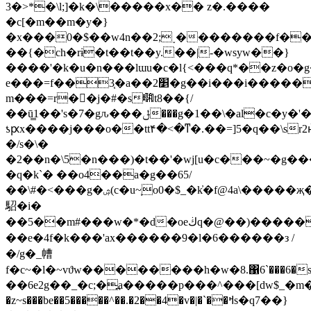
3�>*�\l;]�k�\�����x�� z�.����
�c[�m��m�y�}
�x���0�$��w4n��2;˯��������f��#
��{�ch�rɨ�t��t��y.��|-�wsyw��}
����'�k�u�n���lɯu�c�l{<���q*��z�o�g
e���=f��3֤�a��2׵�g��і���i�����>o�{���p�~�r%�����?
m���=r�𓣮�j�#�s㍼t8��{/
��ū̳1��'s�7�gԉ���ݪ���g�1��\�al�c�y�'��x�r�t]�s���x�opcr]ώ�������k��r�q�t>�y2�ˡ�ײk��sљy1���.v�ʴ���k�q=]�h�#ߍ�{\|
ƾԗx����j���o��tt۴�<�ͳ�.��=]5�q��\sr2
�/s�\�
�2��n�\5�n���)�t��'�wj[u�c���~�g
�q�k`� ��o4��a�g��65/
��\#�<���g�ۺ(c�u~֧o0�$_�k҆�f@4a\�����җ��i��
駋�i�
��5��m#���w�*�d�oeڬq�@��)�����/q��՟��#q�f�w�9v�gk��t�x�vw���q����'s����(�\@�gij}
��e�4f�k���'ax������9�l�6������з /
�/g�_㡟
f�c~�l�~vϑw��������h�w�8.΁6`���6�s�f��=
��6e2g��_�c;�߽a�����p���^���[dw$_�m�po�
�z~s���be��5�����^��.�2��4�v�|�`��ߞs�q7��}