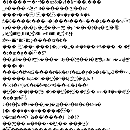
�j�������qz&�y!�[��.���
_v����~v*.8��������e?
���з�u�h��/�x�p��rk�t/
ǹ�8����:���~�(���\���~���a����w
¥p���ڔ�,�[y���z~ �p^��c�)�q��鼋
yhj�����ʖ8�nw����;�>�犴
z~��*�ʋ7�xٷ����xr�b�
���!\��<���{�gc5�_�u6�6��6%���k�l
�;�m�g���$?
��:jf$���l k����чdy����)�)!;20mh�wq*'
���e�/
���c�bo2����r�k�t>f�sܠ�y�o�e�]ڡ��3ټ.@��cv.im?
�����dxj4�5���?�k �롌tҝ`!
�]k4�{ʷ)w6�s�nd$��-el�1��/
��3��(��n�)�����c�hcc.�tf�o�d
�e�quۦ�
ۿ�(�խ8�e���j�]�g[��s�ht�o�69n�-
{�
d��tt�y�o����ʵ��?
v�tmd�˝n��'����jr�}?
����ou�8��x��� ��۪�?
������[t���dh�o���ѧ�p�#�v��#?