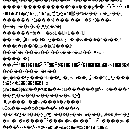
���g���p���a�������#�t��]��һ_
����^����������':�n���ջ��}l�,���ǟz
7�!��c:���ģ �k[{�f��ϣ ���䯺�%���=n�_z��}
������u���^l ��� ���$���-
�=�pp��r�z�떗�/�|
������=fu��xo񌻰�>��{⟭
��ee� fb|kn�d�:��$u� �&��dt�1�r��;!
���;�t��(�m-�ko\?���ʄ/
���`�n���a��'��x��<�s2��"w}
����a�}
��y *���l\���t���#����:��������]��n��>v����6�׃�;�{f�޷|e��^?
�i'���s���h�6��
�{�b�����^lɔ���}wm��|k��5(���ɉ�
�n��b2��8�������_z-
gy�����$p�ы��js���֛�{ar������gn_o��
�֭����\��������sa$]
[�ԫ���=�߻wy���h�y���𧟋
6o,��b�x�c���t���
'��>0�fl�d�)u��8�y��nm���؏;���[�w\�
�u_�_�n�������q�w�u��vʇ����;uq�^
�j���yγ z��j\�1�c���/=z$��<��_u��걉