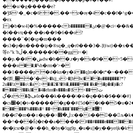
��u/�g�����e?
�ǯ$^�_�c�6�.��=z�ѹ�4�c��f�^g�
�ᴇx
]j�b�w4]�%�����cb�������ݵt�@�ci<��&���q
�l��vҵ�� ��s��9�6��o?
����¯�[�sp�m���
�s3�p�n����ip�®sq�_q�r0���3�-]ƚ)\w(і��x����a_bk�]�tl�
等r-ˮk 'hڵ�,�����f��ggr<�|
��p.��#�ڞdw�b��,r͏�y�u�9��=5���,3�'_eta^ծi��pe�/
���и��;�߆h�rm�'>�
��1����p�d�kn�y�ӛ��q]m�l�t*�~���
�f]͡b_׈�˘�e>�k|j_s>�[hhc���u����̹���?*?
2u��!z��o\ː�a:>�i�2�?�9i�,������ �k�i�p�t�)i�c?
����f��kl��4�ehnt�v���n�\$<��ʶٽ!
ڲ�zc�ֆڡΰr���k���� \�ẘ�q��h�$��\�#}
�cs׸�[�t«������g��#ܳ{5d��i��5�u�2����:�w��ex��m{�i�n��*�e��e=ɥ��d#�c���ҧ��8}
������%���k�^ ��=�k���`���q� �޸'!
ñ��t7�m��±�q��>ڶ�׎:c��ύ����љ�k���3�6o��.��ߨp�[~��x��=y�8�>�
��^���ȟ]�ē��a���׃�l#��#����ɐ���ǐ���ik�y��ц���
�r�jcsr�@�>��h_�by�!qg9p_�u�s|]�yׅ��yeήk