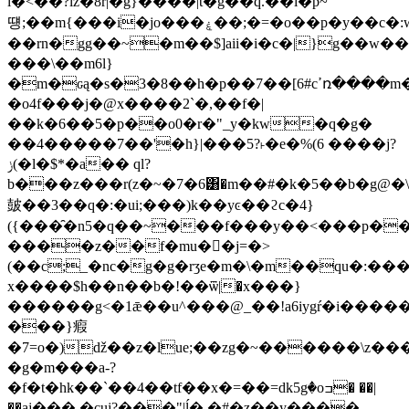
l�<��?lz�8r|�g}����|t�g��q.��i�p~
떙;��m{���i�jo���ۼ��;�=�o��p�y��c�:w���<:��ŏ��_��2yn�i�8?
��rn�gg��~�m��$]aii�i�c�|}g��w��r��y�؇�)�`�^�׷
���\��m6l}
�m�ԍą�s�3�8��h�p��7��[6#cߴռ����m�����g�����֑ϧ��
�o4f���j�@х����2`�,��f�|
��k�6��5�p��o0�r�"_y�kw�q�g�
��4�����7��'�h}|���5?˫�e�%(6 ����j?
ݫ(�l�$*�a�� ql?
b���z���r(z�~�7�6͸�m��#�k�5��b�g@�\
皷��3��q�:�ui;���)k��yͼ��ϩc�4}
({���̑�n5�q��~���f���y��<���p�
����z��f�mu��j=�>
(��c;_�nc�g�g�rʒe�m�\�m��qu�:��
x����$h��n��b�!��ѿ|�x���}
������g<�1ǣ��u^���@_��!a6iygŕ�i���
���}瘕
�7=o�)ǆ��z�lue;��zg�~������\z���
�g�m���a-?
�f�t�hk��`��4��tf��x�=��=dk5gٛ�oߏ� ��|
��aj���.�cuj?���"|ĺ� �#�z��y����