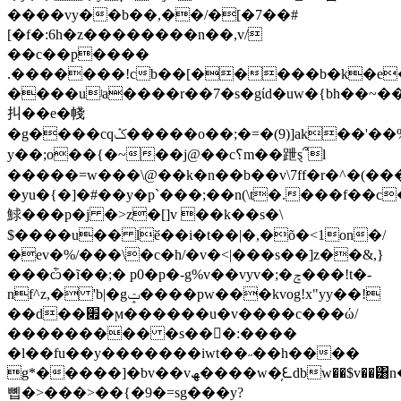
����vy��b��,��/�[�7��#
[�f�:6h�z��������n��,v/
��c��p����
.�������ǃcb��[�����b�k�e�����w���ŉ��{_�ֽ�{�,߻o�x���{����tnj�� w�m�@�ps m4�ci�~���@1�`����x;
����uʲa����r��7�s�gίd�uw�{bh��~��
㧃��e�帴
�g����cqݣ�����o��;�=�(9)]ak��'��%��jk��?
y��;o��{�~��j@��c؟m��跇ȿ՞l
�����=w���\@��k�n��b��v\7ff�r�^�(��
�yu�{�]�#��y�p`���;��n(\t�.���f�
鯄���p�j �>z�[]v ��k��s�\
$����u�� lӗ��i�t��|�,�õ�<1on�/
�ev�%/���\�c�h/�v�<|���s��]z��&,}
���ѽ�ĩ��;� p0�p�-g%v��vyv�;�ݘ���!t�-
nf^z,� 'b|�gݓ����pw���kvog!x"yy��!
��d��׏�ϻ������u�v����c���ώ/
��������� �s���:����
�l��fu��y�������iwt��˶��h����
g*�����]�bv��vﮫ����w�̦ᘍdbw��$v��͸n�ݍޚ��;���f�lth��[�������
뼵�>���>��{�9�=sg���y?