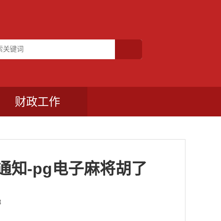
财政工作
知-pg电子麻将胡了
8